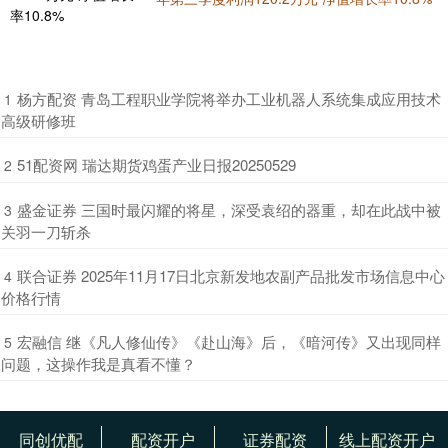
​杨方配资 青岛工程职业学院将举办工业机器人系统集成应用技术
1
高级研修班
​51配资网 瑞达期货鸡蛋产业日报20250529
2
​盛金证券 三国时最闪耀的将星，深受袁绍的器重，却在此战中被
3
关羽一刀斩杀
​联合证券 2025年11月17日北京新发地农副产品批发市场信息中心
4
价格行情
​宏融信 继《凡人修仙传》《赴山海》后，《暗河传》又出现同样
5
问题，这操作我是真看不懂？
同创优配
配资开户
证券配资
线上配资开户