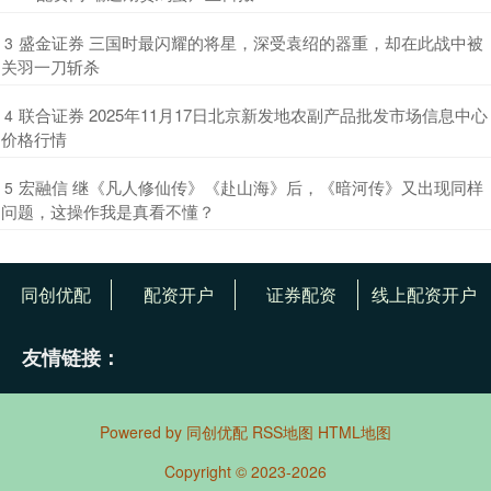
​盛金证券 三国时最闪耀的将星，深受袁绍的器重，却在此战中被
3
关羽一刀斩杀
​联合证券 2025年11月17日北京新发地农副产品批发市场信息中心
4
价格行情
​宏融信 继《凡人修仙传》《赴山海》后，《暗河传》又出现同样
5
问题，这操作我是真看不懂？
同创优配
配资开户
证券配资
线上配资开户
友情链接：
Powered by
同创优配
RSS地图
HTML地图
Copyright
© 2023-2026