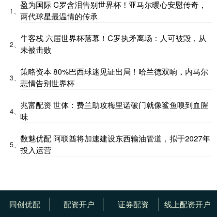
盈为国际 C罗含泪告别世界杯！亚马尔暖心安慰传奇，
1、
两代球星最温情的传承
牛客栈 六届世界杯落幕！C罗执矛离场：人可被毁，从
2、
未被击败
策略资本 80%巴西球迷见证出局！哈兰德双响，内马尔
3、
悲情告别世界杯
兆富配资 世体：费兰助攻梅里诺破门就像鲨鱼嗅到血腥
4、
味
数魅优配 阿联酋将加速建设东西输油管道，拟于2027年
5、
投入运营
同创优配
配资开户
证券配资
线上配资开户