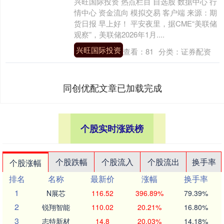
兴旺国际投资 热点栏目 自选股 数据中心 行
情中心 资金流向 模拟交易 客户端 来源：期
货日报 早上好！ 平安夜里，据CME“美联储
观察”，美联储2026年1月....
兴旺国际投资
查看：
81
分类：
证券配资
同创优配文章已加载完成
个股实时涨跌榜
个股跌幅
个股流入
个股流出
换手率
个股涨幅
排名
名称
最新价
涨幅
换手率
1
N展芯
116.52
396.89%
79.39%
2
锐翔智能
110.02
20.21%
16.80%
3
志特新材
14.8
20.03%
14.18%