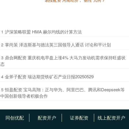
易投配资 河南经济，“韧性”几何？
​沪深策略联盟 HMA 赫尔均线的计算方法
1
​掌尚策 泽连斯基与德法英三国领导人通话 讨论和平计划
2
​鼎合网配资 重庆机电早盘上涨4% 大马力发动机需求保持旺盛状
3
态
​金斧子配资 瑞达期货铁矿石产业日报20250529
4
​恒盈配资 宝马高翔：正与华为、阿里巴巴、腾讯和Deepseek等
5
中国创新领导者积极合作
同创优配
配资开户
证券配资
线上配资开户