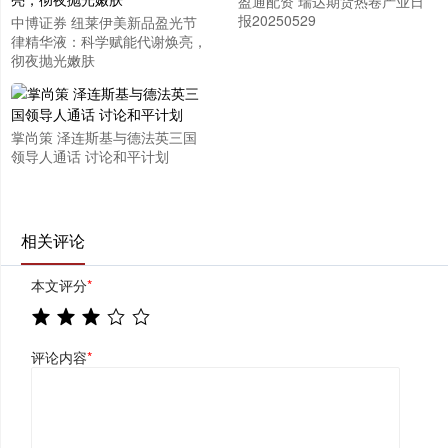
盈通配资 瑞达期货热卷产业日
报20250529
中博证券 纽莱伊美新品盈光节
律精华液：科学赋能代谢焕亮，
彻夜抛光嫩肤
掌尚策 泽连斯基与德法英三国
领导人通话 讨论和平计划
相关评论
本文评分
*
评论内容
*