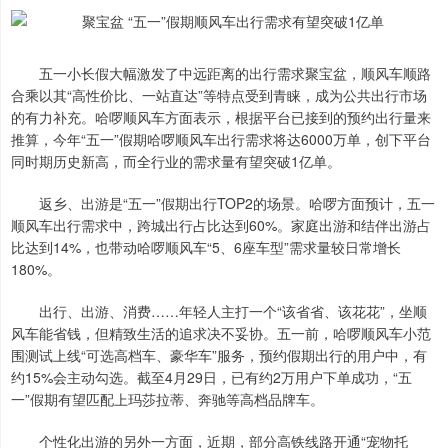
五一小长假大幅激发了中远距离的出行需求聚宝盆，顺风车顺路
合乘以其“高性价比、一站直达”等特点受到青睐，成为公共出行市场
的有力补充。哈啰顺风车方面表示，根据平台已接到的预约出行量来
推算，今年“五一”假期哈啰顺风车出行需求将达6000万单，创下平台
同时期历史新高，而全行业的需求量有望突破1亿单。
返乡、出游是“五一”假期出行TOP2的场景。哈啰方面预计，五一
顺风车出行需求中，跨城出行占比达到60%。家庭出游和结伴出游占
比达到14%，也带动哈啰顺风车“5、6座车型”需求量较日常增长
180%。
出行、出游、消费……年轻人主打一个“该省省、该花花”，坐顺
风车能省钱，但精致生活的追求决不妥协。五一前，哈啰顺风车小范
围测试上线“可选高档车、豪华车”服务，预约假期出行的用户中，有
约15%会主动勾选。截至4月29日，已有约2万用户下单成功，“五
一”假期有望匹配上玛莎拉蒂、奔驰等高档品牌车。
个性化出游的另外一方面，近期，部分高铁线路开通“宠物托