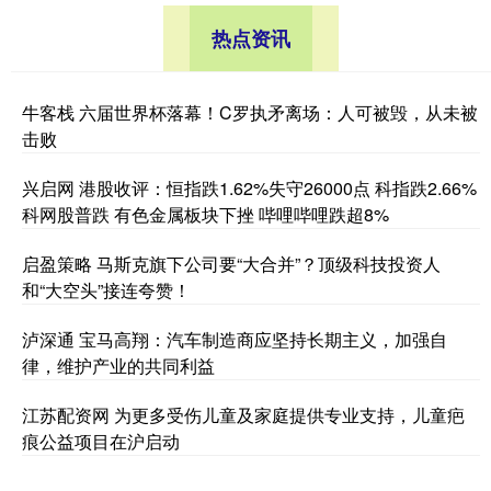
热点资讯
牛客栈 六届世界杯落幕！C罗执矛离场：人可被毁，从未被
击败
兴启网 港股收评：恒指跌1.62%失守26000点 科指跌2.66%
科网股普跌 有色金属板块下挫 哔哩哔哩跌超8%
启盈策略 马斯克旗下公司要“大合并”？顶级科技投资人
和“大空头”接连夸赞！
泸深通 宝马高翔：汽车制造商应坚持长期主义，加强自
律，维护产业的共同利益
江苏配资网 为更多受伤儿童及家庭提供专业支持，儿童疤
痕公益项目在沪启动